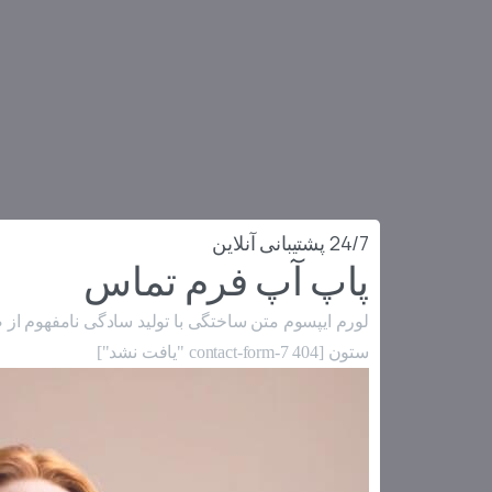
24/7 پشتیبانی آنلاین
پاپ آپ فرم تماس
لورم ایپسوم متن ساختگی با تولید سادگی نامفهوم از 
ستون [contact-form-7 404 "یافت نشد"]